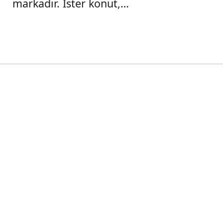
markadır. İster konut,
ister ticari yapılar
olsun, KÖŞDERE ile
güvenli ve
sürdürülebilir yapılar
inşa edin.