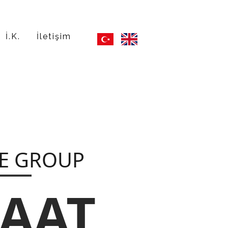
İ.K.
İletişim
E GROUP
ŞAAT