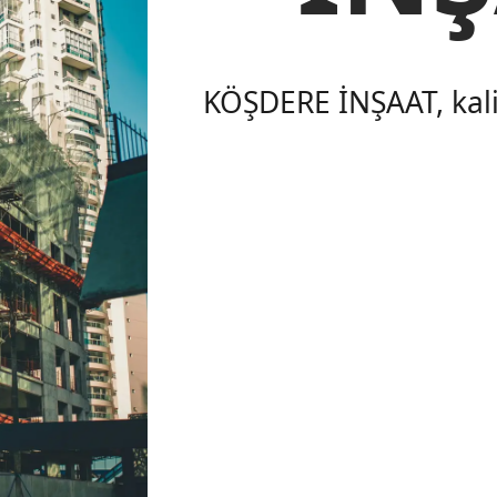
KÖŞDERE İNŞAAT, kalit
çözümleri ile projele
Modern tasarımlar ve 
tan