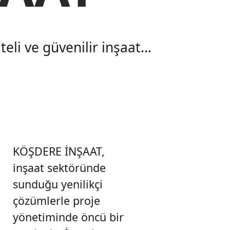
eli ve güvenilir inşaat
rinizi hayata geçirir.
profesyonel hizmet ile
ışın.
KÖŞDERE İNŞAAT,
inşaat sektöründe
sunduğu yenilikçi
çözümlerle proje
yönetiminde öncü bir